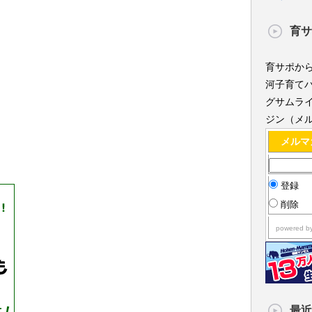
育サ
育サポか
河子育てパパ
グサムラ
ジン（メ
メルマ
登録
削除
powered b
最近