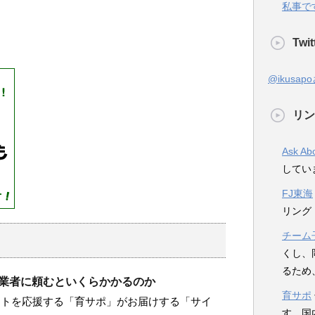
私事で
Twit
@ikusa
リン
Ask Ab
してい
FJ東海
リング
チーム
くし、
るため
を業者に頼むといくらかかるのか
育サポ
イトを応援する「育サポ」がお届けする「サイ
す。国