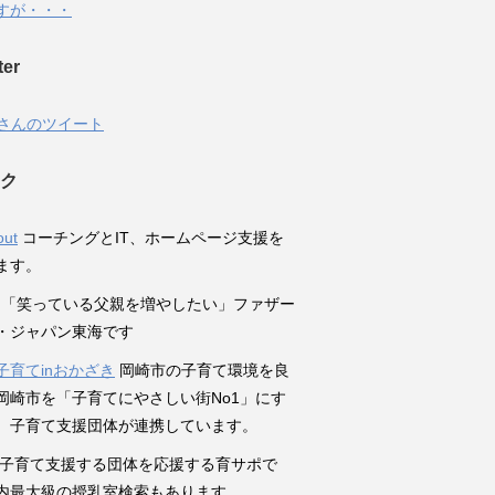
すが・・・
ter
poさんのツイート
ク
out
コーチングとIT、ホームページ支援を
ます。
「笑っている父親を増やしたい」ファザー
・ジャパン東海です
子育てinおかざき
岡崎市の子育て環境を良
岡崎市を「子育てにやさしい街No1」にす
、子育て支援団体が連携しています。
子育て支援する団体を応援する育サポで
内最大級の授乳室検索もあります。