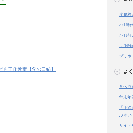
注腸検
小1時
小1時
長距離
プラネ
よく
育休取
年末年
「正範
ぶやい
サイト