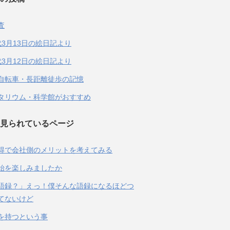
査
代3月13日の絵日記より
代3月12日の絵日記より
自転車・長距離徒歩の記憶
タリウム・科学館がおすすめ
見られているページ
得で会社側のメリットを考えてみる
始を楽しみましたか
語録？」えっ！僕そんな語録になるほどつ
てないけど
を持つという事